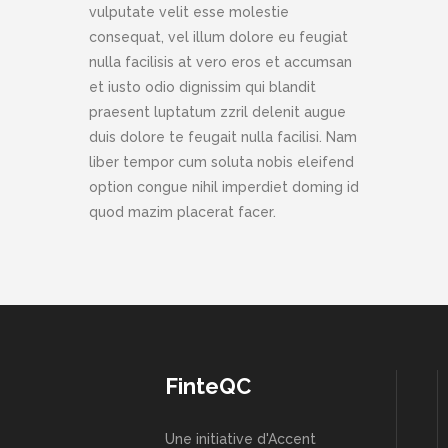
vulputate velit esse molestie
consequat, vel illum dolore eu feugiat
nulla facilisis at vero eros et accumsan
et iusto odio dignissim qui blandit
praesent luptatum zzril delenit augue
duis dolore te feugait nulla facilisi. Nam
liber tempor cum soluta nobis eleifend
option congue nihil imperdiet doming id
quod mazim placerat facer.
FinteQC
Une initiative d'Accent