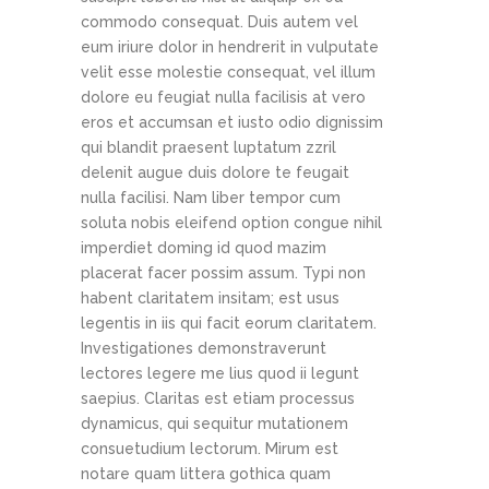
commodo consequat. Duis autem vel
eum iriure dolor in hendrerit in vulputate
velit esse molestie consequat, vel illum
dolore eu feugiat nulla facilisis at vero
eros et accumsan et iusto odio dignissim
qui blandit praesent luptatum zzril
delenit augue duis dolore te feugait
nulla facilisi. Nam liber tempor cum
soluta nobis eleifend option congue nihil
imperdiet doming id quod mazim
placerat facer possim assum. Typi non
habent claritatem insitam; est usus
legentis in iis qui facit eorum claritatem.
Investigationes demonstraverunt
lectores legere me lius quod ii legunt
saepius. Claritas est etiam processus
dynamicus, qui sequitur mutationem
consuetudium lectorum. Mirum est
notare quam littera gothica quam